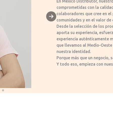
En México Distributor, nuest
comprometidas con la calidad,
colaboradores que cree en el 
N
comunidades y en el valor de
e
Desde la selección de los pro
x
aporta su experiencia, esfuerz
t
experiencia auténticamente m
s
que llevamos al Medio-Oeste 
l
nuestra identidad.
i
Porque más que un negocio, s
d
Y todo eso, empieza con nues
e